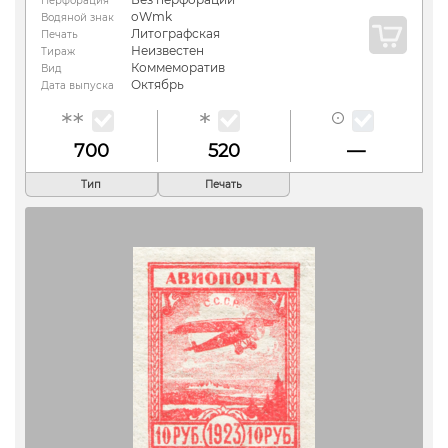
Перфорация
oWmk
Водяной знак
Литографская
Печать
Неизвестен
Тираж
Коммеморатив
Вид
Октябрь
Дата выпуска
700
520
—
Тип
Печать