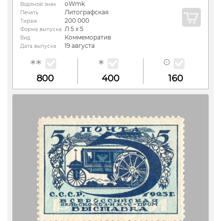
oWmk
Водяной знак
Литографская
Печать
200 000
Тираж
Л 5 х 5
Форма выпуска
Коммеморатив
Вид
19 августа
Дата выпуска
800
400
160