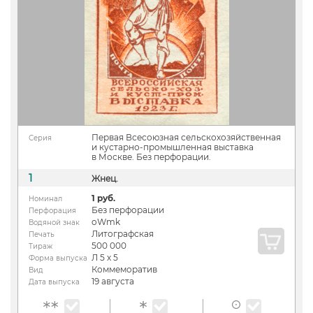
Первая Всесоюзная сельскохозяйственная
Серия
и кустарно-промышленная выставка
в Москве. Без перфорации.
1
Жнец.
1 руб.
Номинал
Без перфорации
Перфорация
oWmk
Водяной знак
Литографская
Печать
500 000
Тираж
Л 5 х 5
Форма выпуска
Коммеморатив
Вид
19 августа
Дата выпуска