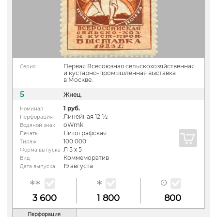
Первая Всесоюзная сельскохозяйственная
Серия
и кустарно-промышленная выставка
в Москве.
5
Жнец.
1 руб.
Номинал
Линейная 12 ½
Перфорация
oWmk
Водяной знак
Литографская
Печать
100 000
Тираж
Л 5 х 5
Форма выпуска
Коммеморатив
Вид
19 августа
Дата выпуска
3 600
1 800
800
Перфорация