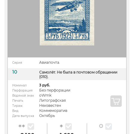
Авиапочта.
Серия
10
Самолёт. Не была в почтовом обращении
(010).
3 руб.
Номинал
Без перфорации
Перфорация
oWmk
Водяной знак
Литографская
Печать
Неизвестен
Тираж
Коммеморатив
Вид
Октябрь
Дата выпуска