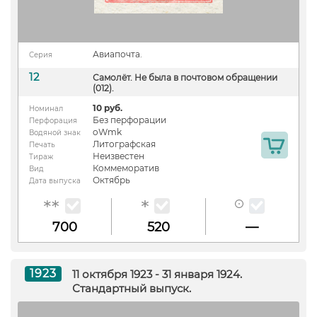
Авиапочта.
Серия
12
Самолёт. Не была в почтовом обращении
(012).
10 руб.
Номинал
Без перфорации
Перфорация
oWmk
Водяной знак
Литографская
Печать
Неизвестен
Тираж
Коммеморатив
Вид
Октябрь
Дата выпуска
700
520
—
1923
11 октября 1923 - 31 января 1924.
Стандартный выпуск.