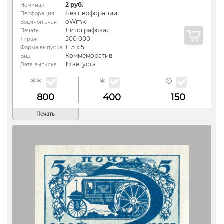
2 руб.
Номинал
Без перфорации
Перфорация
oWmk
Водяной знак
Литографская
Печать
500 000
Тираж
Л 5 х 5
Форма выпуска
Коммеморатив
Вид
19 августа
Дата выпуска
800
400
150
Печать