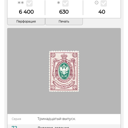
6 400
630
40
Перфорация
Печать
Тринадцатый выпуск.
Серия
72