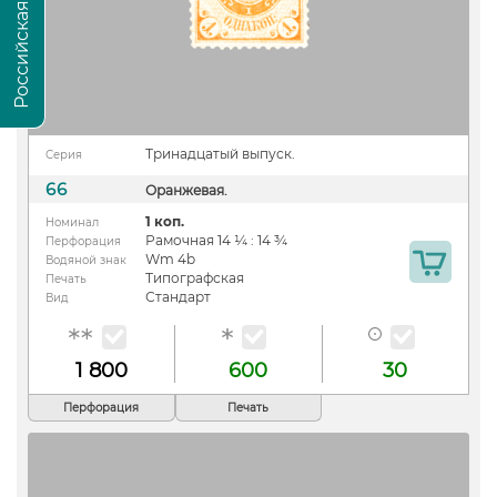
Тринадцатый выпуск.
Серия
66
Оранжевая.
1 коп.
Номинал
Рамочная 14 ¼ : 14 ¾
Перфорация
Wm 4b
Водяной знак
Типографская
Печать
Стандарт
Вид
1 800
600
30
Перфорация
Печать