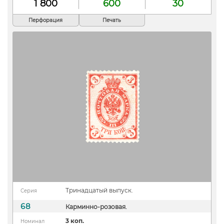
1 800
600
30
Перфорация
Печать
Тринадцатый выпуск.
Серия
68
Карминно-розовая.
3 коп.
Номинал