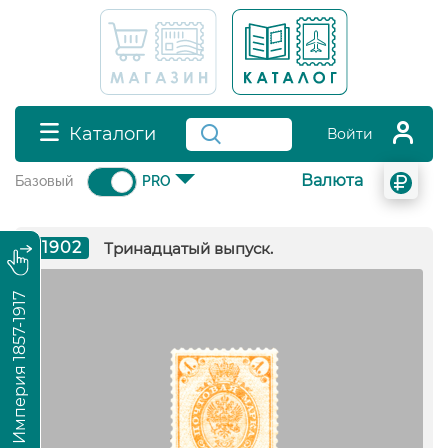
Каталоги
Войти
Валюта
Базовый
PRO
1902
Тринадцатый выпуск.
Российская Империя 1857-1917