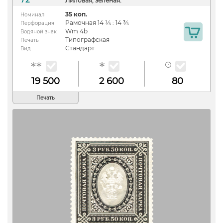
Лиловая, зеленая.
35 коп.
Номинал
Рамочная 14 ¼ : 14 ¾
Перфорация
Wm 4b
Водяной знак
Типографская
Печать
Стандарт
Вид
19 500
2 600
80
Печать