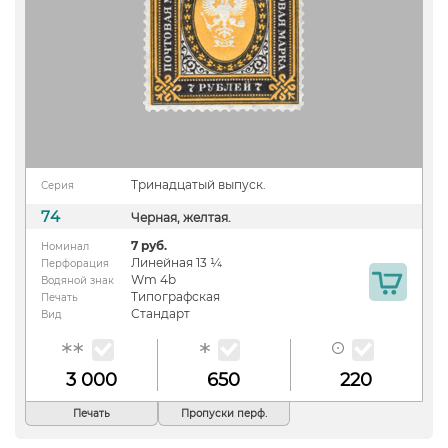
Тринадцатый выпуск.
Серия
74
Черная, желтая.
7 руб.
Номинал
Линейная 13 ¼
Перфорация
Wm 4b
Водяной знак
Типографская
Печать
Стандарт
Вид
3 000
650
220
Печать
Пропуски перф.