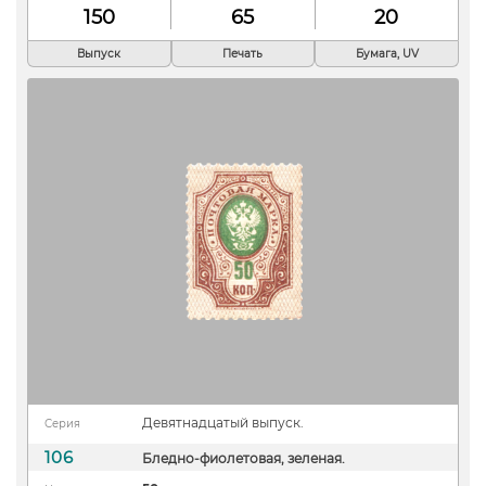
150
65
20
Выпуск
Печать
Бумага, UV
Девятнадцатый выпуск.
Серия
106
Бледно-фиолетовая, зеленая.