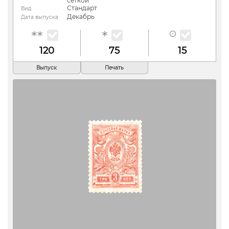
сеткой
Стандарт
Вид
Декабрь
Дата выпуска
120
75
15
Выпуск
Печать