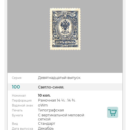
Девятнадцатый выпуск.
Серия
100
Светло-синяя.
10 коп.
Номинал
Рамочная 14 ¼ : 14 ¾
Перфорация
oWm
Водяной знак
Типографская
Печать
С вертикальной меловой
Бумага
сеткой
Стандарт
Вид
Декабрь
Дата выпуска