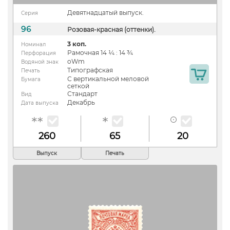
Девятнадцатый выпуск.
Серия
96
Розовая-красная (оттенки).
3 коп.
Номинал
Рамочная 14 ¼ : 14 ¾
Перфорация
oWm
Водяной знак
Типографская
Печать
С вертикальной меловой
Бумага
сеткой
Стандарт
Вид
Декабрь
Дата выпуска
260
65
20
Выпуск
Печать