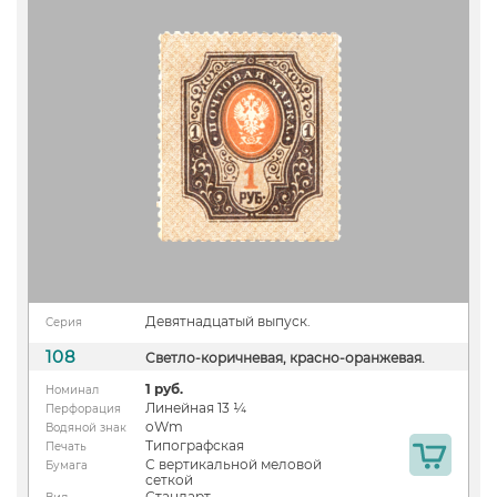
Девятнадцатый выпуск.
Серия
108
Светло-коричневая, красно-оранжевая.
1 руб.
Номинал
Линейная 13 ¼
Перфорация
oWm
Водяной знак
Типографская
Печать
С вертикальной меловой
Бумага
сеткой
Стандарт