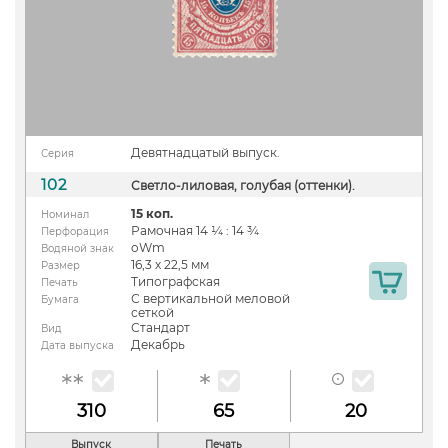
Девятнадцатый выпуск.
Серия
102
Светло-лиловая, голубая (оттенки).
15 коп.
Номинал
Рамочная 14 ¼ : 14 ¾
Перфорация
oWm
Водяной знак
16,3 х 22,5 мм
Размер
Типографская
Печать
С вертикальной меловой
Бумага
сеткой
Стандарт
Вид
Декабрь
Дата выпуска
310
65
20
Выпуск
Печать