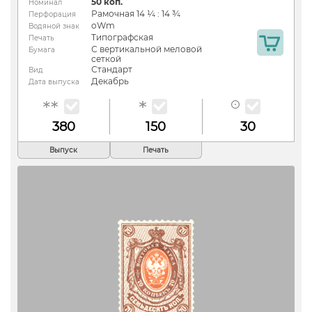
50 коп.
Номинал
Рамочная 14 ¼ : 14 ¾
Перфорация
oWm
Водяной знак
Типографская
Печать
С вертикальной меловой
Бумага
сеткой
Стандарт
Вид
Декабрь
Дата выпуска
380
150
30
Выпуск
Печать