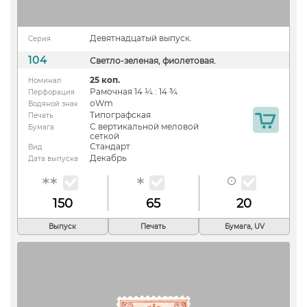
Девятнадцатый выпуск.
Серия
104
Светло-зеленая, фиолетовая.
25 коп.
Номинал
Рамочная 14 ¼ : 14 ¾
Перфорация
oWm
Водяной знак
Типографская
Печать
С вертикальной меловой
Бумага
сеткой
Стандарт
Вид
Декабрь
Дата выпуска
150
65
20
Выпуск
Печать
Бумага, UV