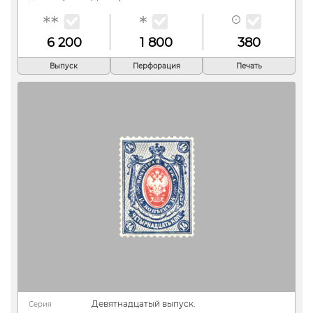
6 200
1 800
380
Выпуск
Перфорация
Печать
Девятнадцатый выпуск.
Серия