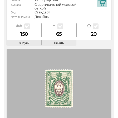
Типографская
Печать
С вертикальной меловой
Бумага
сеткой
Стандарт
Вид
Декабрь
Дата выпуска
150
65
20
Выпуск
Печать