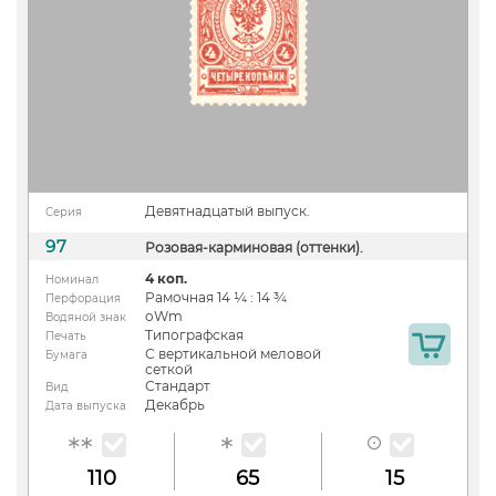
Девятнадцатый выпуск.
Серия
97
Розовая-карминовая (оттенки).
4 коп.
Номинал
Рамочная 14 ¼ : 14 ¾
Перфорация
oWm
Водяной знак
Типографская
Печать
С вертикальной меловой
Бумага
сеткой
Стандарт
Вид
Декабрь
Дата выпуска
110
65
15