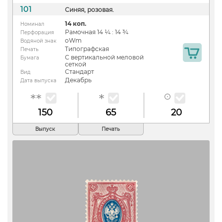
101
Синяя, розовая.
14 коп.
Номинал
Рамочная 14 ¼ : 14 ¾
Перфорация
oWm
Водяной знак
Типографская
Печать
С вертикальной меловой
Бумага
сеткой
Стандарт
Вид
Декабрь
Дата выпуска
150
65
20
Выпуск
Печать