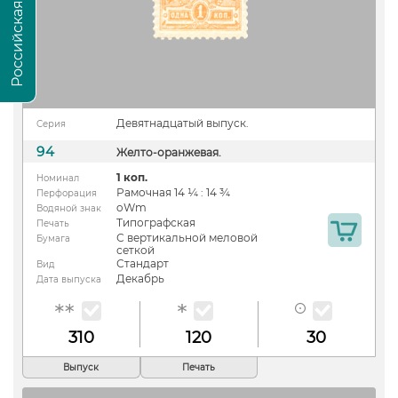
Девятнадцатый выпуск.
Серия
94
Желто-оранжевая.
1 коп.
Номинал
Рамочная 14 ¼ : 14 ¾
Перфорация
oWm
Водяной знак
Типографская
Печать
С вертикальной меловой
Бумага
сеткой
Стандарт
Вид
Декабрь
Дата выпуска
310
120
30
Выпуск
Печать