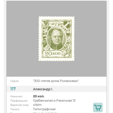
"300-летие дома Романовых".
Серия
117
Александр I.
20 коп.
Номинал
Гребенчатая и Рамочная 13
Перфорация
oWm
Водяной знак
Типографская
Печать