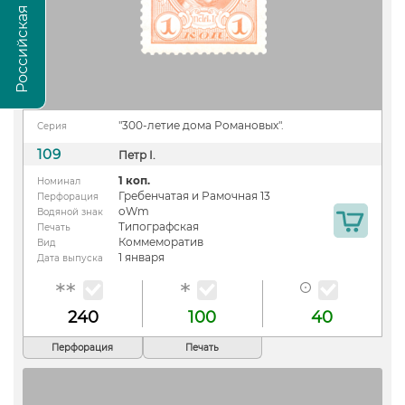
"300-летие дома Романовых".
Серия
109
Петр I.
1 коп.
Номинал
Гребенчатая и Рамочная 13
Перфорация
oWm
Водяной знак
Типографская
Печать
Коммеморатив
Вид
1 января
Дата выпуска
240
100
40
Перфорация
Печать