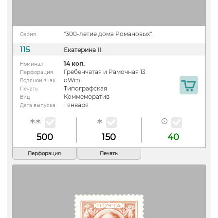
"300-летие дома Романовых".
Серия
115
Екатерина II.
14 коп.
Номинал
Гребенчатая и Рамочная 13
Перфорация
oWm
Водяной знак
Типографская
Печать
Коммеморатив
Вид
1 января
Дата выпуска
500
150
40
Перфорация
Печать