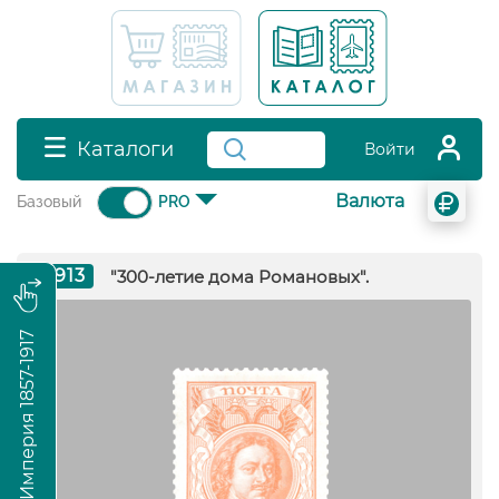
Каталоги
Войти
Валюта
Базовый
PRO
1913
"300-летие дома Романовых".
Российская Империя 1857-1917