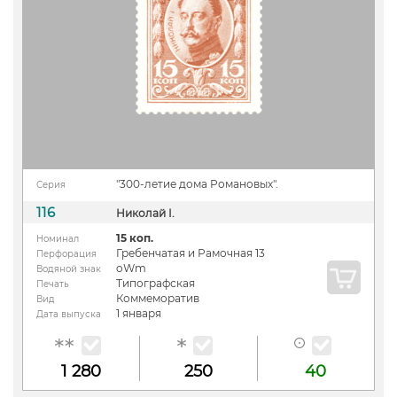
"300-летие дома Романовых".
Серия
116
Николай I.
15 коп.
Номинал
Гребенчатая и Рамочная 13
Перфорация
oWm
Водяной знак
Типографская
Печать
Коммеморатив
Вид
1 января
Дата выпуска
1 280
250
40