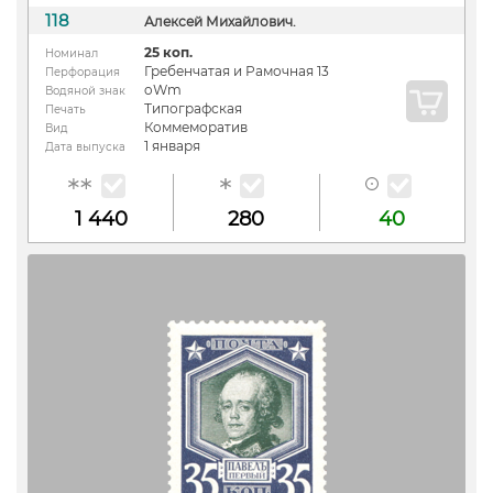
118
Алексей Михайлович.
25 коп.
Номинал
Гребенчатая и Рамочная 13
Перфорация
oWm
Водяной знак
Типографская
Печать
Коммеморатив
Вид
1 января
Дата выпуска
1 440
280
40