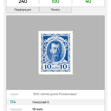
240
100
40
Перфорация
Печать
"300-летие дома Романовых".
Серия
114
Николай II.
10 коп.
Номинал