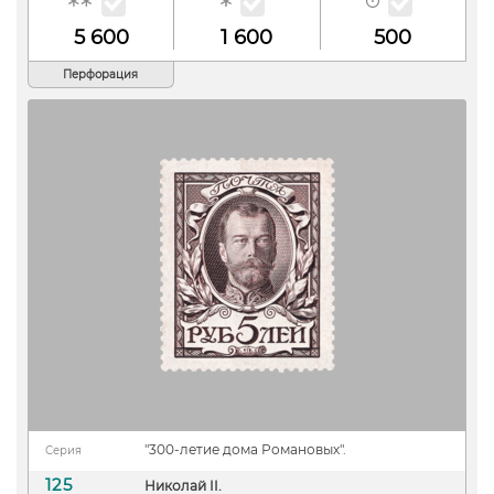
5 600
1 600
500
Перфорация
"300-летие дома Романовых".
Серия
125
Николай II.