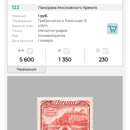
122
Панорама Московского Кремля.
1 руб.
Номинал
Гребенчатая и Рамочная 13
Перфорация
oWm
Водяной знак
Металлография
Печать
Коммеморатив
Вид
1 января
Дата выпуска
5 600
1 350
230
Перфорация