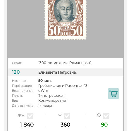
"300-летие дома Романовых".
Серия
120
Елизавета Петровна.
50 коп.
Номинал
Гребенчатая и Рамочная 13
Перфорация
oWm
Водяной знак
Типографская
Печать
Коммеморатив
Вид
1 января
Дата выпуска
1 840
360
90