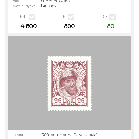
Коммеморатив
Вид
1 января
Дата выпуска
4 800
800
80
"300-летие дома Романовых".
Серия