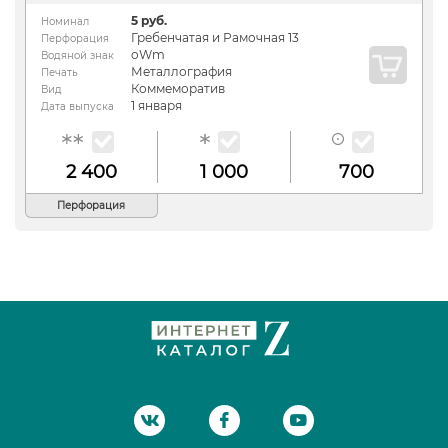
5 руб.
Номинал
Гребенчатая и Рамочная 13
Перфорация
oWm
Водяной знак
Металлография
Печать
Коммеморатив
Вид
1 января
Дата выпуска
2 400
1 000
700
Перфорация