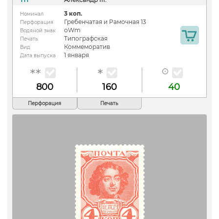
3 коп.
Номинал
Гребенчатая и Рамочная 13
Перфорация
oWm
Водяной знак
Типографская
Печать
Коммеморатив
Вид
1 января
Дата выпуска
800
160
40
Перфорация
Печать