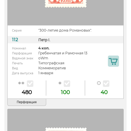
"300-летие дома Романовых".
Серия
112
Петр I.
4 коп.
Номинал
Гребенчатая и Рамочная 13
Перфорация
oWm
Водяной знак
Типографская
Печать
Коммеморатив
Вид
1 января
Дата выпуска
480
100
40
Перфорация