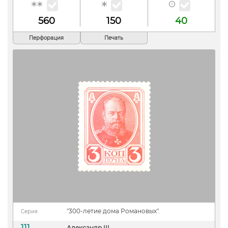
560
150
40
Перфорация
Печать
"300-летие дома Романовых".
Серия
111
Александр III.