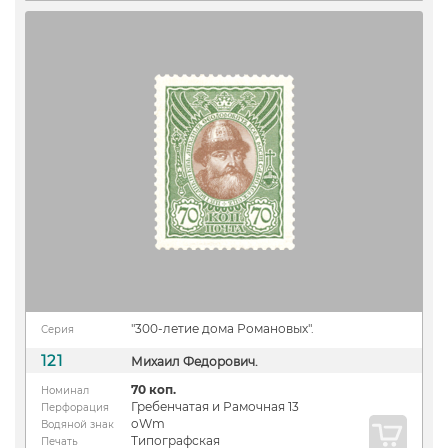
"300-летие дома Романовых".
Серия
121
Михаил Федорович.
70 коп.
Номинал
Гребенчатая и Рамочная 13
Перфорация
oWm
Водяной знак
Типографская
Печать