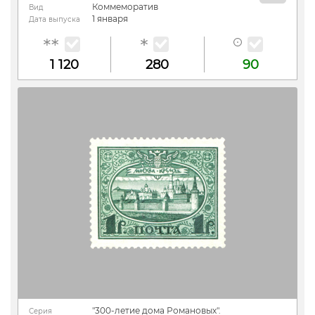
Коммеморатив
Вид
1 января
Дата выпуска
1 120
280
90
"300-летие дома Романовых".
Серия