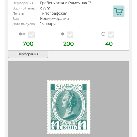
Гребенчатая и Рамочная 13
Перфорация
oWm
Водяной знак
Типографская
Печать
Коммеморатив
Вид
1 января
Дата выпуска
700
200
40
Перфорация