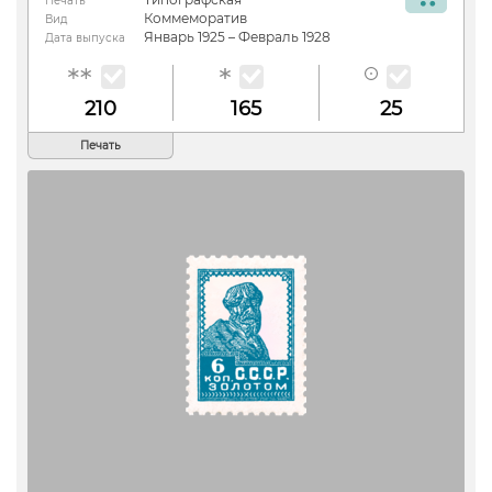
Печать
Коммеморатив
Вид
Январь 1925 – Февраль 1928
Дата выпуска
210
165
25
Печать