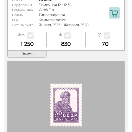
Номинал
Рамочная 12 : 12 ¼
Перфорация
Wmk 11b
Водяной знак
Типографская
Печать
Коммеморатив
Вид
Январь 1925 – Февраль 1928
Дата выпуска
1 250
830
70
Печать