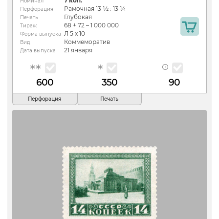
7 коп.
Номинал
Рамочная 13 ½ : 13 ¼
Перфорация
Глубокая
Печать
68 + 72 – 1 000 000
Тираж
Л 5 х 10
Форма выпуска
Коммеморатив
Вид
21 января
Дата выпуска
600
350
90
Перфорация
Печать