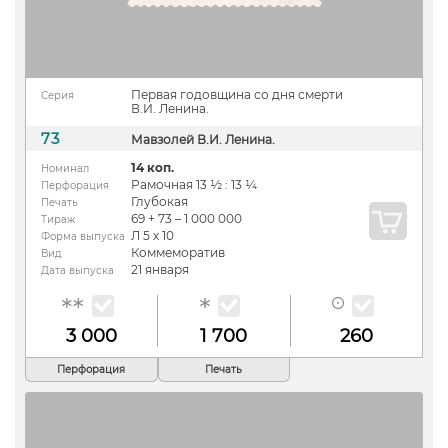
Первая годовщина со дня смерти
Серия
В.И. Ленина.
73
Мавзолей В.И. Ленина.
14 коп.
Номинал
Рамочная 13 ½ : 13 ¼
Перфорация
Глубокая
Печать
69 + 73 – 1 000 000
Тираж
Л 5 х 10
Форма выпуска
Коммеморатив
Вид
21 января
Дата выпуска
3 000
1 700
260
Перфорация
Печать