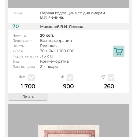
Первая годовщина со дня смерти
Серия
В.И. Ленина.
70
Мавзолей В.И. Ленина.
20 коп.
Номинал
Без перфорации
Перфорация
Глубокая
Печать
70 + 74 – 1 000 000
Тираж
Л 5 х 10
Форма выпуска
Коммеморатив
Вид
21 января
Дата выпуска
1 700
900
260
Печать