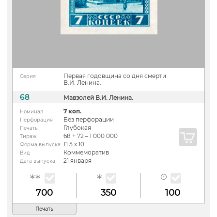
Первая годовщина со дня смерти
Серия
В.И. Ленина.
68
Мавзолей В.И. Ленина.
7 коп.
Номинал
Без перфорации
Перфорация
Глубокая
Печать
68 + 72 – 1 000 000
Тираж
Л 5 х 10
Форма выпуска
Коммеморатив
Вид
21 января
Дата выпуска
700
350
100
Печать