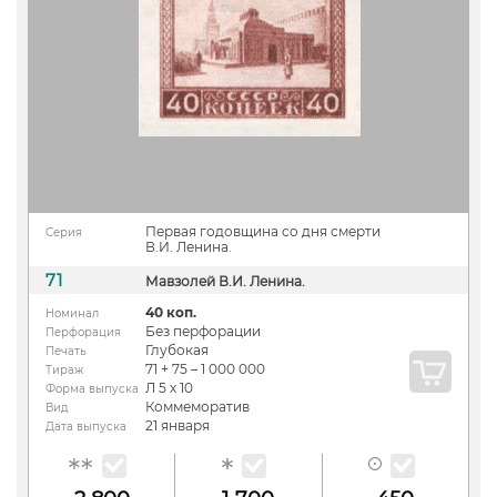
Первая годовщина со дня смерти
Серия
В.И. Ленина.
71
Мавзолей В.И. Ленина.
40 коп.
Номинал
Без перфорации
Перфорация
Глубокая
Печать
71 + 75 – 1 000 000
Тираж
Л 5 х 10
Форма выпуска
Коммеморатив
Вид
21 января
Дата выпуска