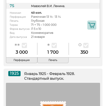
75
Мавзолей В.И. Ленина.
40 коп.
Номинал
Рамочная 13 ½ : 13 ¼
Перфорация
Глубокая
Печать
71 + 75 – 1 000 000
Тираж
Л 5 х 10
Форма выпуска
Коммеморатив
Вид
21 января
Дата выпуска
3 000
1 700
350
Перфорация
Печать
1925
Январь 1925 - Февраль 1928.
Стандартный выпуск.