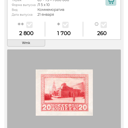
Тираж
Л 5 х 10
Форма выпуска
Коммеморатив
Вид
21 января
Дата выпуска
2 800
1 700
260
Wmk