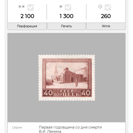
2 100
1 300
260
Перфорация
Печать
Wmk
Первая годовщина со дня смерти
Серия
В.И. Ленина.