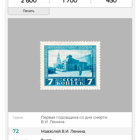
2 800
1 700
450
Печать
Первая годовщина со дня смерти
Серия
В.И. Ленина.
72
Мавзолей В.И. Ленина.