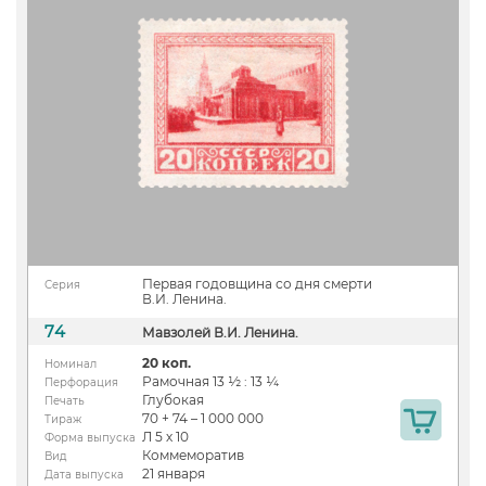
Первая годовщина со дня смерти
Серия
В.И. Ленина.
74
Мавзолей В.И. Ленина.
20 коп.
Номинал
Рамочная 13 ½ : 13 ¼
Перфорация
Глубокая
Печать
70 + 74 – 1 000 000
Тираж
Л 5 х 10
Форма выпуска
Коммеморатив
Вид
21 января
Дата выпуска