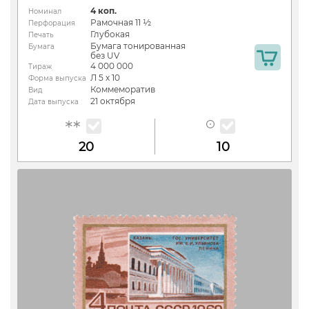
4 коп.
Номинал
Рамочная 11 ½
Перфорация
Глубокая
Печать
Бумага тонированная
Бумага
без UV
4 000 000
Тираж
Л 5 х 10
Форма выпуска
Коммеморатив
Вид
21 октября
Дата выпуска
20
10