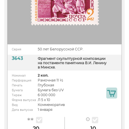
50 лет Белорусской ССР.
Серия
3643
Фрагмент скульптурной композиции
на постаменте памятника В.И. Ленину
в Минске.
2 коп.
Номинал
Рамочная 11 ½
Перфорация
Глубокая
Печать
Бумага без UV
Бумага
6 000 000
Тираж
Л 5 х 10
Форма выпуска
Коммеморатив
Вид
1 января
Дата выпуска
20
10