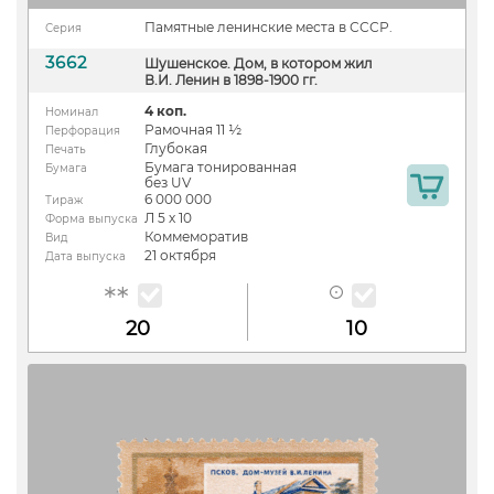
Памятные ленинские места в СССР.
Серия
3662
Шушенское. Дом, в котором жил
В.И. Ленин в 1898-1900 гг.
4 коп.
Номинал
Рамочная 11 ½
Перфорация
Глубокая
Печать
Бумага тонированная
Бумага
без UV
6 000 000
Тираж
Л 5 х 10
Форма выпуска
Коммеморатив
Вид
21 октября
Дата выпуска
20
10