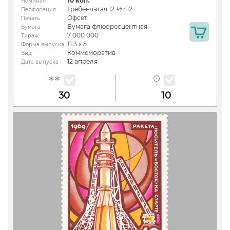
10 коп.
Номинал
Гребенчатая 12 ½ : 12
Перфорация
Офсет
Печать
Бумага флюоресцентная
Бумага
7 000 000
Тираж
Л 3 х 5
Форма выпуска
Коммеморатив
Вид
12 апреля
Дата выпуска
30
10