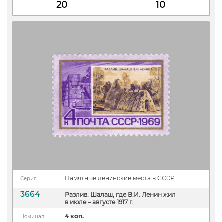
20
10
Памятные ленинские места в СССР.
Серия
3664
Разлив. Шалаш, где В.И. Ленин жил
в июле – августе 1917 г.
4 коп.
Номинал