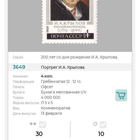
200 лет со дня рождения И.А. Крылова.
Серия
3649
Портрет И.А. Крылова.
4 коп.
Номинал
Гребенчатая 12 : 12 ½
Перфорация
Офсет
Печать
Бумага мелованная UV
Бумага
4 000 000
Тираж
Л 5 х 5
Форма выпуска
Коммеморатив
Вид
13 февраля
Дата выпуска
30
10