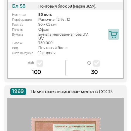
Бл 58
Почтовый блок 58 (марка 3657).
80 коп.
Номинал
Рамочная12 ½ : 12
Перфорация
90 х 65 мм
Размер
Офсет
Печать
Бумага мелованная без UV,
Бумага
UV
750 000
Тираж
Почтовый блок
Вид
12 апреля
Дата выпуска
100
30
1969
Памятные ленинские места в СССР.