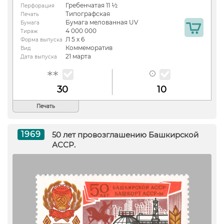
Гребенчатая 11 ½
Перфорация
Типографская
Печать
Бумага мелованная UV
Бумага
4 000 000
Тираж
Л 5 х 6
Форма выпуска
Коммеморатив
Вид
21 марта
Дата выпуска
30
10
Печать
1969
50 лет провозглашению Башкирской
АССР.