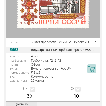
50 лет провозглашению Башкирской АССР.
Серия
3653
Государственный герб Башкирской АССР.
4 коп.
Номинал
Гребенчатая 12 ½ : 12
Перфорация
Офсет
Печать
Бумага мелованная без UV
Бумага
Л 3 х 5
Форма выпуска
Коммеморатив
Вид
22 марта
Дата выпуска
30
10
Бумага, UV