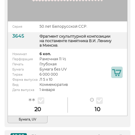
50 лет Белорусской ССР.
Серия
3645
Фрагмент скульптурной композиции
на постаменте памятника В.И. Ленину
в Минске.
6 коп.
Номинал
Рамочная 11 ½
Перфорация
Глубокая
Печать
Бумага без UV
Бумага
6 000 000
Тираж
Л 5 х 10
Форма выпуска
Коммеморатив
Вид
1 января
Дата выпуска
20
10
Бумага, UV