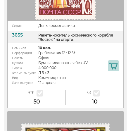
День космонавтики.
Серия
3655
Ракета-носитель космического корабля
"Восток " на старте.
10 коп.
Номинал
Гребенчатая 12 : 12 ½
Перфорация
Офсет
Печать
Бумага мелованная без UV
Бумага
4 000 000
Тираж
Л 5 х 3
Форма выпуска
Коммеморатив
Вид
12 апреля
Дата выпуска
50
10