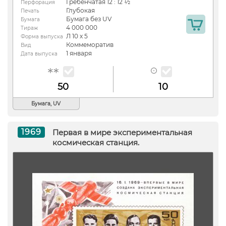
Гребенчатая 12 : 12 ½
Перфорация
Глубокая
Печать
Бумага без UV
Бумага
4 000 000
Тираж
Л 10 х 5
Форма выпуска
Коммеморатив
Вид
1 января
Дата выпуска
50
10
Бумага, UV
1969
Первая в мире экспериментальная
космическая станция.