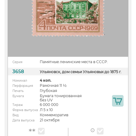
Памятные ленинские места в СССР.
Серия
3658
Ульяновск, дом семьи Ульяновых до 1875 г.
4 коп.
Номинал
Рамочная 11 ½
Перфорация
Глубокая
Печать
Бумага тонированная
Бумага
без UV
6 000 000
Тираж
Л 5 х 10
Форма выпуска
Коммеморатив
Вид
21 октября
Дата выпуска