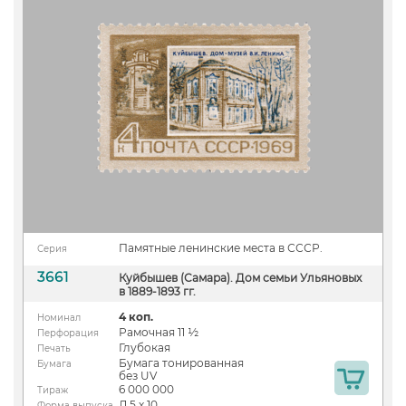
Памятные ленинские места в СССР.
Серия
3661
Куйбышев (Самара). Дом семьи Ульяновых
в 1889-1893 гг.
4 коп.
Номинал
Рамочная 11 ½
Перфорация
Глубокая
Печать
Бумага тонированная
Бумага
без UV
6 000 000
Тираж
Л 5 х 10
Форма выпуска