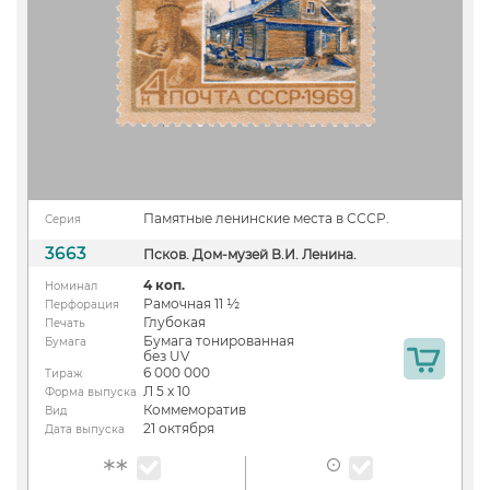
Памятные ленинские места в СССР.
Серия
3663
Псков. Дом-музей В.И. Ленина.
4 коп.
Номинал
Рамочная 11 ½
Перфорация
Глубокая
Печать
Бумага тонированная
Бумага
без UV
6 000 000
Тираж
Л 5 х 10
Форма выпуска
Коммеморатив
Вид
21 октября
Дата выпуска