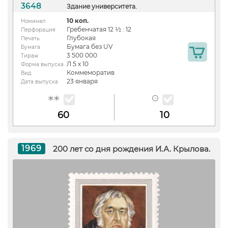
3648
Здание университета.
10 коп.
Номинал
Гребенчатая 12 ½ : 12
Перфорация
Глубокая
Печать
Бумага без UV
Бумага
3 500 000
Тираж
Л 5 х 10
Форма выпуска
Коммеморатив
Вид
23 января
Дата выпуска
60
10
1969
200 лет со дня рождения И.А. Крылова.