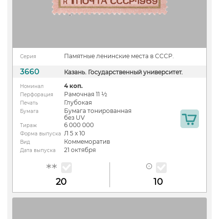
Памятные ленинские места в СССР.
Серия
3660
Казань. Государственный университет.
4 коп.
Номинал
Рамочная 11 ½
Перфорация
Глубокая
Печать
Бумага тонированная
Бумага
без UV
6 000 000
Тираж
Л 5 х 10
Форма выпуска
Коммеморатив
Вид
21 октября
Дата выпуска
20
10