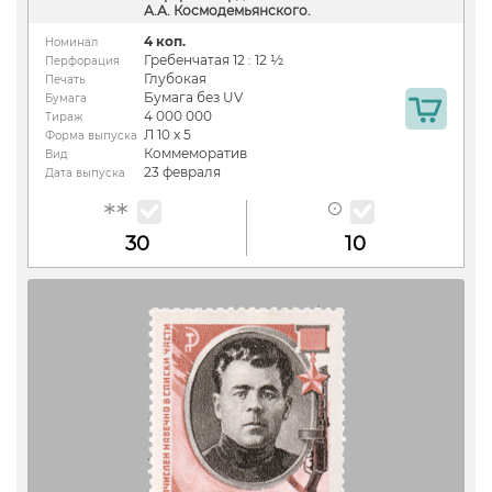
А.А. Космодемьянского.
4 коп.
Номинал
Гребенчатая 12 : 12 ½
Перфорация
Глубокая
Печать
Бумага без UV
Бумага
4 000 000
Тираж
Л 10 х 5
Форма выпуска
Коммеморатив
Вид
23 февраля
Дата выпуска
30
10