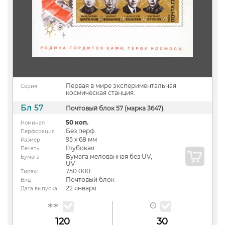
Первая в мире экспериментальная
Серия
космическая станция.
Бл 57
Почтовый блок 57 (марка 3647).
50 коп.
Номинал
Без перф.
Перфорация
95 х 68 мм
Размер
Глубокая
Печать
Бумага мелованная без UV,
Бумага
UV
750 000
Тираж
Почтовый блок
Вид
22 января
Дата выпуска
120
30