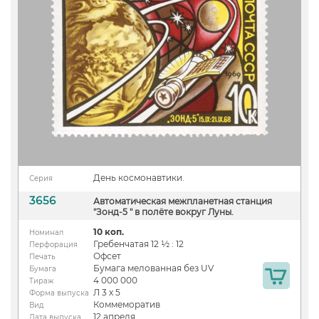
День космонавтики.
Серия
3656
Автоматическая межпланетная станция
"Зонд-5 " в полёте вокруг Луны.
10 коп.
Номинал
Гребенчатая 12 ½ : 12
Перфорация
Офсет
Печать
Бумага мелованная без UV
Бумага
4 000 000
Тираж
Л 3 х 5
Форма выпуска
Коммеморатив
Вид
12 апреля
Дата выпуска