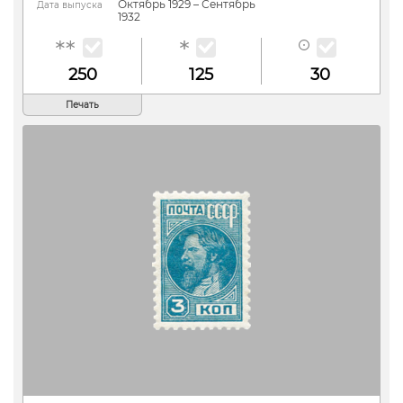
Октябрь 1929 – Сентябрь
Дата выпуска
1932
250
125
30
Печать