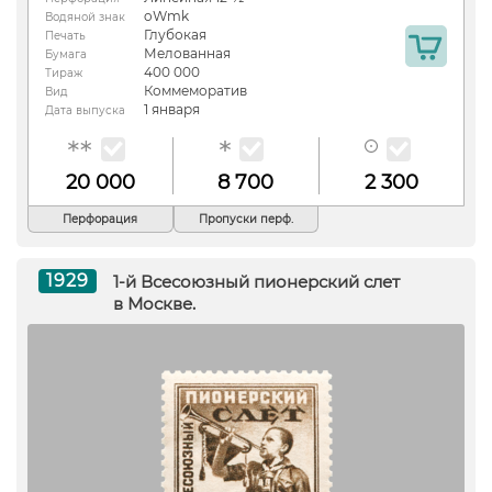
oWmk
Водяной знак
Глубокая
Печать
Мелованная
Бумага
400 000
Тираж
Коммеморатив
Вид
1 января
Дата выпуска
20 000
8 700
2 300
Перфорация
Пропуски перф.
1929
1-й Всесоюзный пионерский слет
в Москве.