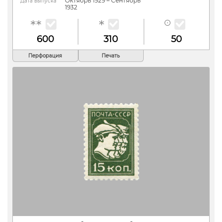
Октябрь 1929 – Сентябрь
Дата выпуска
1932
600
310
50
Перфорация
Печать