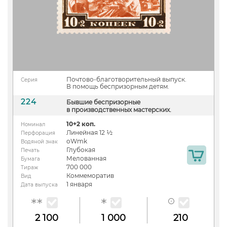
Почтово-благотворительный выпуск.
Серия
В помощь беспризорным детям.
224
Бывшие беспризорные
в производственных мастерских.
10+2 коп.
Номинал
Линейная 12 ½
Перфорация
oWmk
Водяной знак
Глубокая
Печать
Мелованная
Бумага
700 000
Тираж
Коммеморатив
Вид
1 января
Дата выпуска
2 100
1 000
210