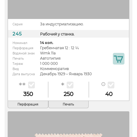
За индустриализацию.
Серия
245
Рабочий у станка.
14 коп.
Номинал
Гребенчатая 12 : 12 ¼
Перфорация
Wmk 11a
Водяной знак
Автотипия
Печать
1 000 000
Тираж
Коммеморатив
Вид
Декабрь 1929 – Январь 1930
Дата выпуска
350
250
40
Перфорация
Печать