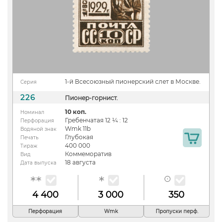
1-й Всесоюзный пионерский слет в Москве.
Серия
226
Пионер-горнист.
10 коп.
Номинал
Гребенчатая 12 ¼ : 12
Перфорация
Wmk 11b
Водяной знак
Глубокая
Печать
400 000
Тираж
Коммеморатив
Вид
18 августа
Дата выпуска
4 400
3 000
350
Перфорация
Wmk
Пропуски перф.