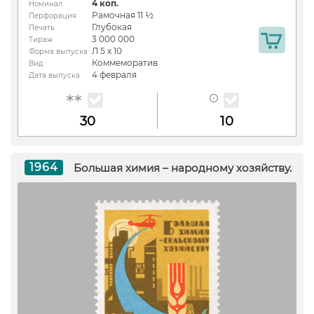
4 коп.
Номинал
Рамочная 11 ½
Перфорация
Глубокая
Печать
3 000 000
Тираж
Л 5 х 10
Форма выпуска
Коммеморатив
Вид
4 февраля
Дата выпуска
30
10
1964
Большая химия – народному хозяйству.