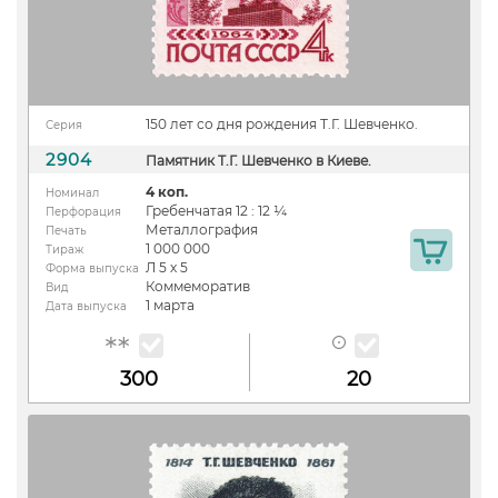
150 лет со дня рождения Т.Г. Шевченко.
Серия
2904
Памятник Т.Г. Шевченко в Киеве.
4 коп.
Номинал
Гребенчатая 12 : 12 ¼
Перфорация
Металлография
Печать
1 000 000
Тираж
Л 5 х 5
Форма выпуска
Коммеморатив
Вид
1 марта
Дата выпуска
300
20