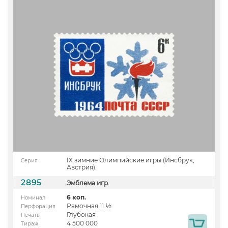
IX зимние Олимпийские игры (Инсбрук,
Серия
Австрия).
2895
Эмблема игр.
6 коп.
Номинал
Рамочная 11 ½
Перфорация
Глубокая
Печать
4 500 000
Тираж