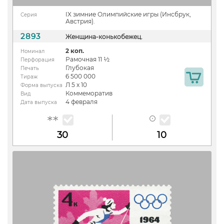
IX зимние Олимпийские игры (Инсбрук,
Серия
Австрия).
2893
Женщина-конькобежец.
2 коп.
Номинал
Рамочная 11 ½
Перфорация
Глубокая
Печать
6 500 000
Тираж
Л 5 х 10
Форма выпуска
Коммеморатив
Вид
4 февраля
Дата выпуска
30
10