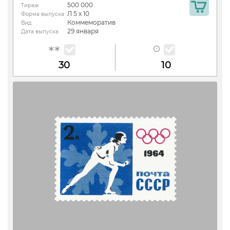
500 000
Тираж
Л 5 х 10
Форма выпуска
Коммеморатив
Вид
29 января
Дата выпуска
30
10