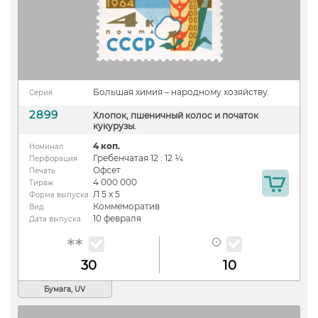
Большая химия – народному хозяйству.
Серия
2899
Хлопок, пшеничный колос и початок
кукурузы.
4 коп.
Номинал
Гребенчатая 12 : 12 ¼
Перфорация
Офсет
Печать
4 000 000
Тираж
Л 5 х 5
Форма выпуска
Коммеморатив
Вид
10 февраля
Дата выпуска
30
10
Бумага, UV