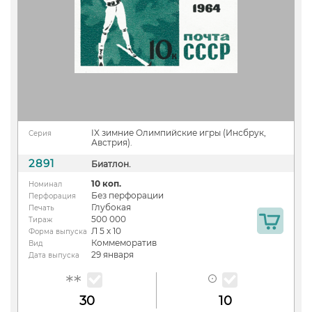
IX зимние Олимпийские игры (Инсбрук,
Серия
Австрия).
2891
Биатлон.
10 коп.
Номинал
Без перфорации
Перфорация
Глубокая
Печать
500 000
Тираж
Л 5 х 10
Форма выпуска
Коммеморатив
Вид
29 января
Дата выпуска
30
10