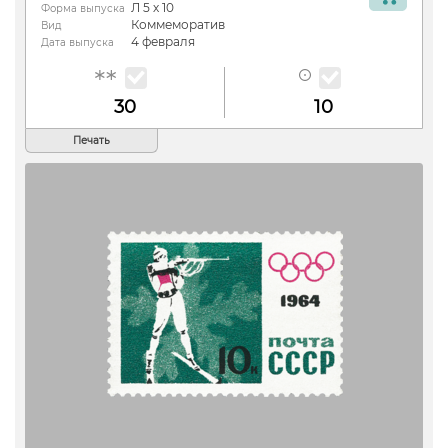
Л 5 х 10
Форма выпуска
Коммеморатив
Вид
4 февраля
Дата выпуска
30
10
Печать