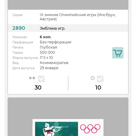
IX зимние Олимпийские игры (Инсбрук,
Серия
Австрия).
2890
Эмблема игр.
6 коп.
Номинал
Без перфорации
Перфорация
Глубокая
Печать
500 000
Тираж
Л 5 х 10
Форма выпуска
Коммеморатив
Вид
29 января
Дата выпуска
30
10