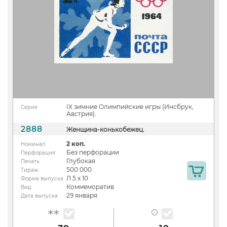
IX зимние Олимпийские игры (Инсбрук,
Серия
Австрия).
2888
Женщина-конькобежец.
2 коп.
Номинал
Без перфорации
Перфорация
Глубокая
Печать
500 000
Тираж
Л 5 х 10
Форма выпуска
Коммеморатив
Вид
29 января
Дата выпуска