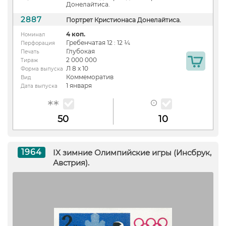
Донелайтиса.
2887
Портрет Кристионаса Донелайтиса.
4 коп.
Номинал
Гребенчатая 12 : 12 ¼
Перфорация
Глубокая
Печать
2 000 000
Тираж
Л 8 х 10
Форма выпуска
Коммеморатив
Вид
1 января
Дата выпуска
50
10
1964
IX зимние Олимпийские игры (Инсбрук,
Австрия).