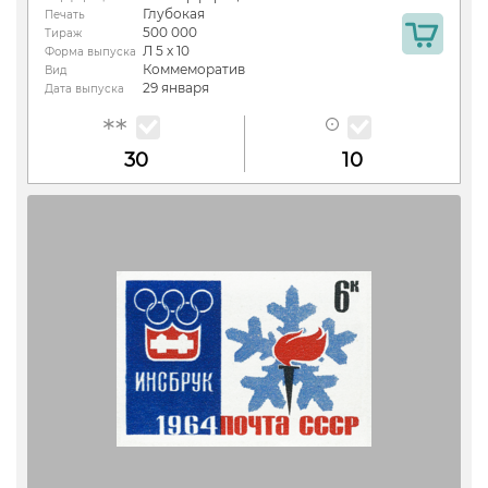
Глубокая
Печать
500 000
Тираж
Л 5 х 10
Форма выпуска
Коммеморатив
Вид
29 января
Дата выпуска
30
10