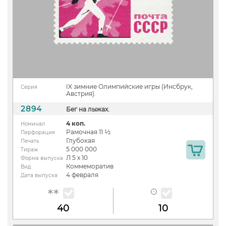
IX зимние Олимпийские игры (Инсбрук,
Серия
Австрия).
2894
Бег на лыжах.
4 коп.
Номинал
Рамочная 11 ½
Перфорация
Глубокая
Печать
5 000 000
Тираж
Л 5 х 10
Форма выпуска
Коммеморатив
Вид
4 февраля
Дата выпуска
40
10