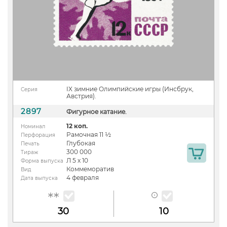
IX зимние Олимпийские игры (Инсбрук,
Серия
Австрия).
2897
Фигурное катание.
12 коп.
Номинал
Рамочная 11 ½
Перфорация
Глубокая
Печать
300 000
Тираж
Л 5 х 10
Форма выпуска
Коммеморатив
Вид
4 февраля
Дата выпуска
30
10