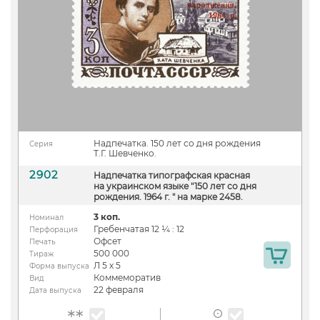
Надпечатка. 150 лет со дня рождения
Серия
Т.Г. Шевченко.
2902
Надпечатка типографская красная
на украинском языке "150 лет со дня
рождения. 1964 г. " на марке 2458.
3 коп.
Номинал
Гребенчатая 12 ¼ : 12
Перфорация
Офсет
Печать
500 000
Тираж
Л 5 х 5
Форма выпуска
Коммеморатив
Вид
22 февраля
Дата выпуска