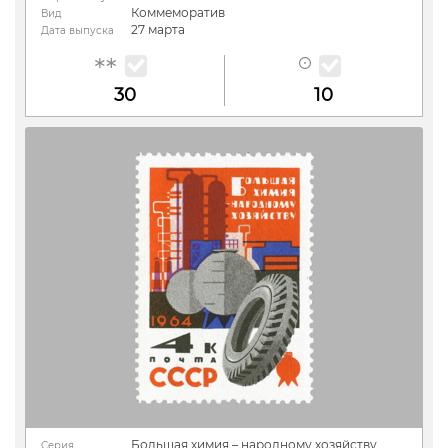
Коммеморатив
Вид
27 марта
Дата выпуска
30
10
Большая химия – народному хозяйству.
Серия