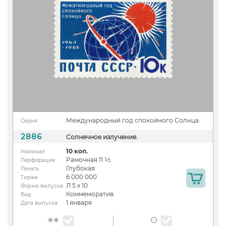
Международный год спокойного Солнца.
Серия
2886
Солнечное излучение.
10 коп.
Номинал
Рамочная 11 ½
Перфорация
Глубокая
Печать
6 000 000
Тираж
Л 5 х 10
Форма выпуска
Коммеморатив
Вид
1 января
Дата выпуска