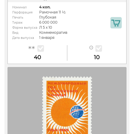
4 коп.
Номинал
Рамочная 11 ½
Перфорация
Глубокая
Печать
6 000 000
Тираж
Л 5 х 10
Форма выпуска
Коммеморатив
Вид
1 января
Дата выпуска
40
10