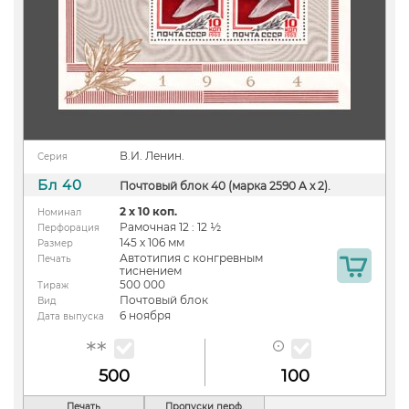
В.И. Ленин.
Серия
Бл 40
Почтовый блок 40 (марка 2590 A x 2).
2 х 10 коп.
Номинал
Рамочная 12 : 12 ½
Перфорация
145 х 106 мм
Размер
Автотипия с конгревным
Печать
тиснением
500 000
Тираж
Почтовый блок
Вид
6 ноября
Дата выпуска
500
100
Печать
Пропуски перф.