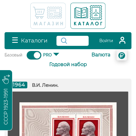
Каталоги
Войти
Валюта
Базовый
PRO
Годовой набор
1964
В.И. Ленин.
СССР 1923-1991