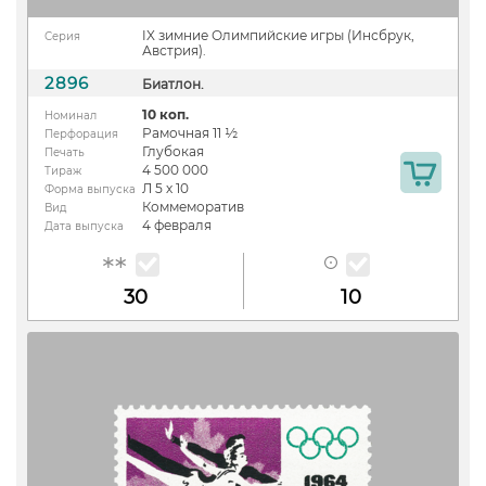
IX зимние Олимпийские игры (Инсбрук,
Серия
Австрия).
2896
Биатлон.
10 коп.
Номинал
Рамочная 11 ½
Перфорация
Глубокая
Печать
4 500 000
Тираж
Л 5 х 10
Форма выпуска
Коммеморатив
Вид
4 февраля
Дата выпуска
30
10