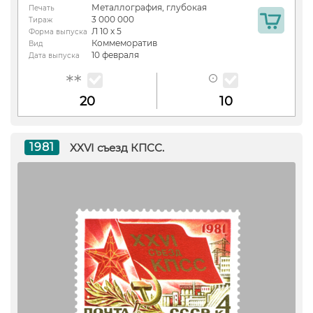
Металлография, глубокая
Печать
3 000 000
Тираж
Л 10 х 5
Форма выпуска
Коммеморатив
Вид
10 февраля
Дата выпуска
20
10
1981
XXVI съезд КПСС.