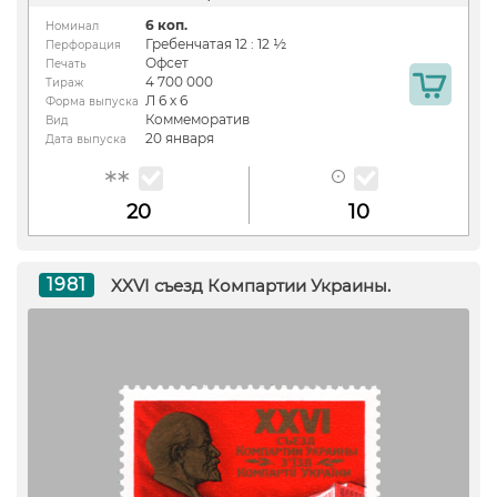
6 коп.
Номинал
Гребенчатая 12 : 12 ½
Перфорация
Офсет
Печать
4 700 000
Тираж
Л 6 х 6
Форма выпуска
Коммеморатив
Вид
20 января
Дата выпуска
20
10
1981
XXVI съезд Компартии Украины.