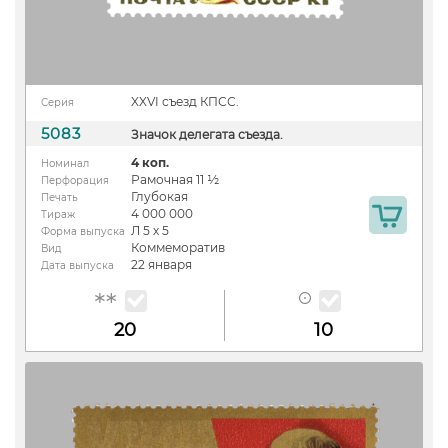
XXVI съезд КПСС.
Серия
5083
Значок делегата съезда.
4 коп.
Номинал
Рамочная 11 ½
Перфорация
Глубокая
Печать
4 000 000
Тираж
Л 5 х 5
Форма выпуска
Коммеморатив
Вид
22 января
Дата выпуска
20
10