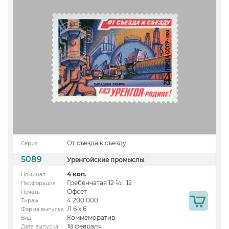
От съезда к съезду.
Серия
5089
Уренгойские промыслы.
4 коп.
Номинал
Гребенчатая 12 ½ : 12
Перфорация
Офсет
Печать
4 200 000
Тираж
Л 6 х 6
Форма выпуска
Коммеморатив
Вид
18 февраля
Дата выпуска