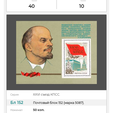
40
10
XXVI съезд КПСС.
Серия
Бл 152
Почтовый блок 152 (марка 5087).
50 коп.
Номинал