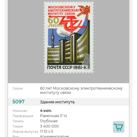
60 лет Московскому электротехническому
Серия
институту связи.
5097
Здание института.
4 коп.
Номинал
Рамочная 11 ½
Перфорация
Глубокая
Печать
3 400 000
Тираж
Л 10 х 5
Форма выпуска
Коммеморатив
Вид