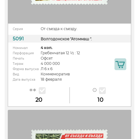
От съезда к съезду.
Серия
5091
Волгодонское "Атоммаш ".
4 коп.
Номинал
Гребенчатая 12 ½ : 12
Перфорация
Офсет
Печать
4 000 000
Тираж
Л 6 х 6
Форма выпуска
Коммеморатив
Вид
18 февраля
Дата выпуска
20
10