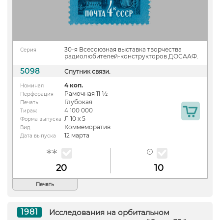
30-я Всесоюзная выставка творчества
Серия
радиолюбителей-конструкторов ДОСААФ.
5098
Cпутник связи.
4 коп.
Номинал
Рамочная 11 ½
Перфорация
Глубокая
Печать
4 100 000
Тираж
Л 10 х 5
Форма выпуска
Коммеморатив
Вид
12 марта
Дата выпуска
20
10
Печать
1981
Исследования на орбитальном