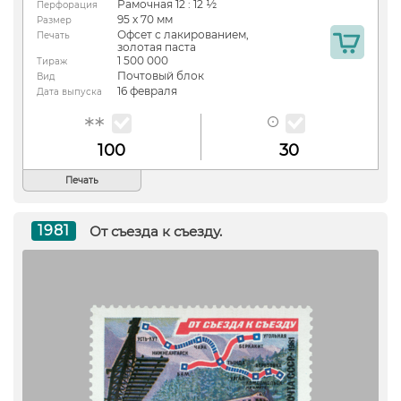
Рамочная 12 : 12 ½
Перфорация
95 х 70 мм
Размер
Офсет с лакированием,
Печать
золотая паста
1 500 000
Тираж
Почтовый блок
Вид
16 февраля
Дата выпуска
100
30
Печать
1981
От съезда к съезду.