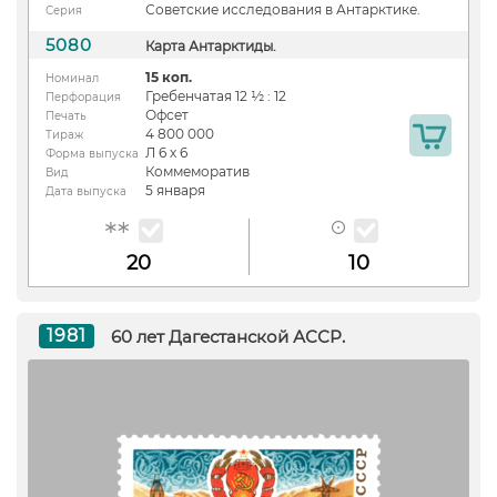
Советские исследования в Антарктике.
Серия
5080
Карта Антарктиды.
15 коп.
Номинал
Гребенчатая 12 ½ : 12
Перфорация
Офсет
Печать
4 800 000
Тираж
Л 6 х 6
Форма выпуска
Коммеморатив
Вид
5 января
Дата выпуска
20
10
1981
60 лет Дагестанской АССР.