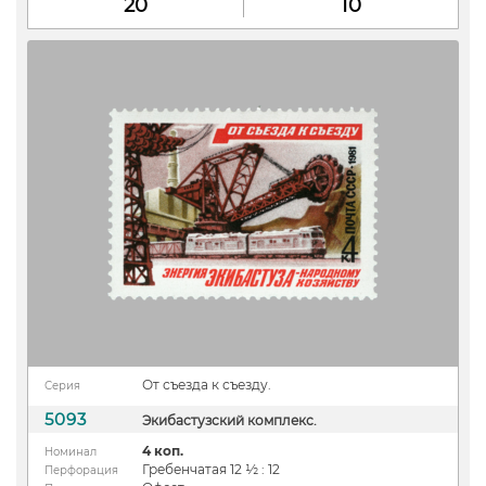
20
10
От съезда к съезду.
Серия
5093
Экибастузский комплекс.
4 коп.
Номинал
Гребенчатая 12 ½ : 12
Перфорация