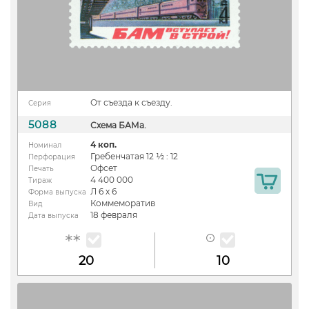
От съезда к съезду.
Серия
5088
Схема БАМа.
4 коп.
Номинал
Гребенчатая 12 ½ : 12
Перфорация
Офсет
Печать
4 400 000
Тираж
Л 6 х 6
Форма выпуска
Коммеморатив
Вид
18 февраля
Дата выпуска
20
10