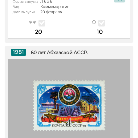
Л 6 х 6
Форма выпуска
Коммеморатив
Вид
20 февраля
Дата выпуска
20
10
1981
60 лет Абхазской АССР.