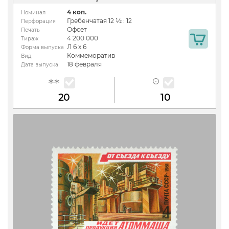
4 коп.
Номинал
Гребенчатая 12 ½ : 12
Перфорация
Офсет
Печать
4 200 000
Тираж
Л 6 х 6
Форма выпуска
Коммеморатив
Вид
18 февраля
Дата выпуска
20
10