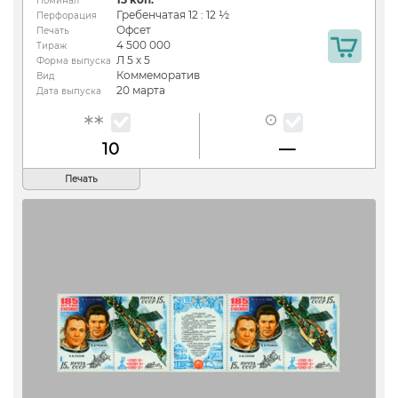
Номинал
Гребенчатая 12 : 12 ½
Перфорация
Офсет
Печать
4 500 000
Тираж
Л 5 х 5
Форма выпуска
Коммеморатив
Вид
20 марта
Дата выпуска
10
—
Печать