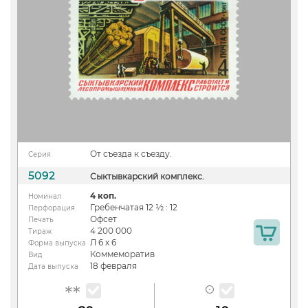
От съезда к съезду.
Серия
5092
Сыктывкарский комплекс.
4 коп.
Номинал
Гребенчатая 12 ½ : 12
Перфорация
Офсет
Печать
4 200 000
Тираж
Л 6 х 6
Форма выпуска
Коммеморатив
Вид
18 февраля
Дата выпуска