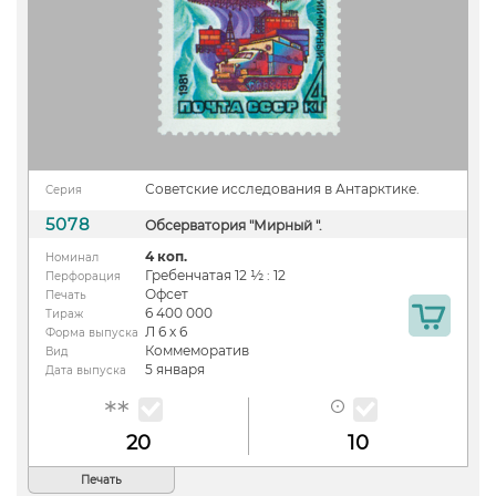
Советские исследования в Антарктике.
Серия
5078
Обсерватория "Мирный ".
4 коп.
Номинал
Гребенчатая 12 ½ : 12
Перфорация
Офсет
Печать
6 400 000
Тираж
Л 6 х 6
Форма выпуска
Коммеморатив
Вид
5 января
Дата выпуска
20
10
Печать