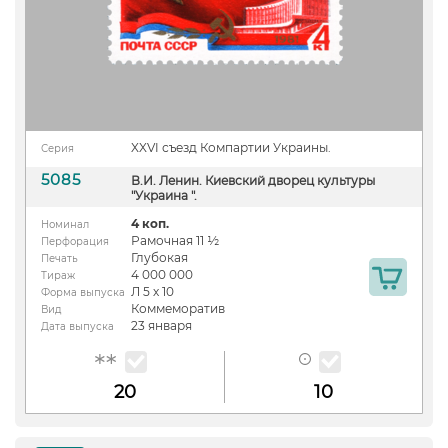
XXVI съезд Компартии Украины.
Серия
5085
В.И. Ленин. Киевский дворец культуры
"Украина ".
4 коп.
Номинал
Рамочная 11 ½
Перфорация
Глубокая
Печать
4 000 000
Тираж
Л 5 х 10
Форма выпуска
Коммеморатив
Вид
23 января
Дата выпуска
20
10