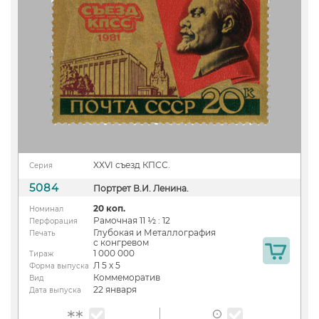
XXVI съезд КПСС.
Серия
5084
Портрет В.И. Ленина.
20 коп.
Номинал
Рамочная 11 ½ : 12
Перфорация
Глубокая и Металлография
Печать
с конгревом
1 000 000
Тираж
Л 5 х 5
Форма выпуска
Коммеморатив
Вид
22 января
Дата выпуска